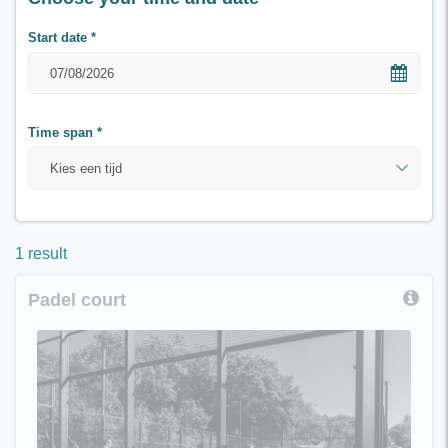
Start date
*
Time span
*
Kies een tijd
1 result
Padel court
Boek de padelbaan voor vier personen
Tas met rackets, ballen en de sleutel kan je ophalen bij
de receptie.
Na sluitingstijd van de receptie kan je de spullen
ophalen of weer inleveren bij Knoest.