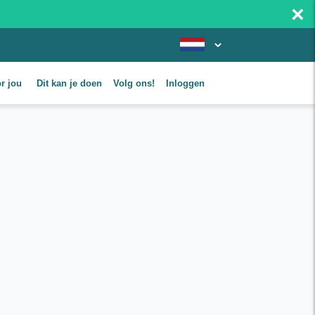
×
or jou
Dit kan je doen
Volg ons!
Inloggen