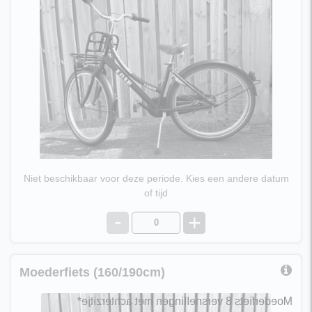
geschikt voor kinderen vanaf 9 jaar, lichaamslengte ±
145cm.
€ 10,95 per dag
Niet beschikbaar voor deze periode. Kies een andere datum
of tijd
-
+
Moederfiets (160/190cm)
Moederfiets 8 versnellingen met achterzitje*