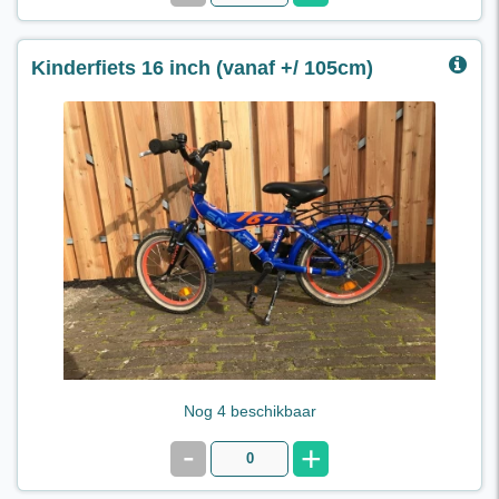
Kinderfiets 16 inch (vanaf +/ 105cm)
Kinderfiets 16 Inch,
geschikt voor kinderen vanaf 4 jaar, lichaamslengte ±
105cm (foto kan afwijken).
€ 9,50 per dag
Nog 4 beschikbaar
-
+