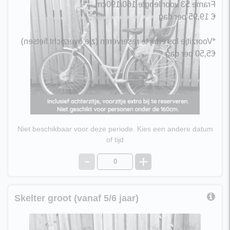
Frame 53 voor lengte 160/190cm.
​€ 19,95 per dag
*Voorzitje los erbij te reserveren (zie overzicht fietsen)
€5,50 per dag
Niet beschikbaar voor deze periode. Kies een andere datum
of tijd
-
+
Skelter groot (vanaf 5/6 jaar)
Skelter BFR