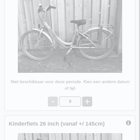
geschikt voor kinderen vanaf 8 jaar, lichaamslengte ±
130cm (foto kan afwijken).
€ 10,95 per dag
Niet beschikbaar voor deze periode. Kies een andere datum
of tijd
-
+
Kinderfiets 26 inch (vanaf +/ 145cm)
Kinderfiets 26 Inch, 3 versnellingen