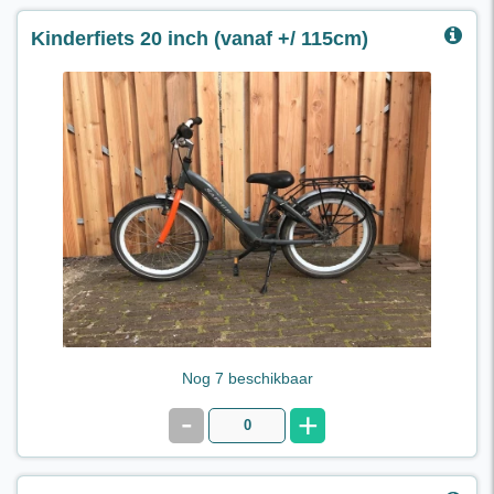
Kinderfiets 20 inch (vanaf +/ 115cm)
Kinderfiets 20 Inch,
geschikt voor kinderen vanaf 5 jaar, lichaamslengte ±
115cm (foto kan afwijken).
€ 10,95 per dag
Nog 7 beschikbaar
-
+