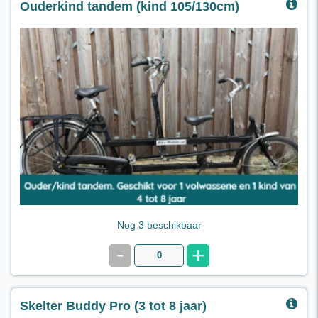
Ouderkind tandem (kind 105/130cm)
Ouder/Kind Tandem
7 versnellingen , geschikt voor 1 kind vanaf 4 tot 8 jaar
voorop, lichaamslengte 105/130cm.
€ 26,00 per dag
Nog 3 beschikbaar
-
+
Skelter Buddy Pro (3 tot 8 jaar)