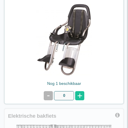
Voorzitje los bij te boeken op moederfiets
€ 5,50 per dag
Nog 1 beschikbaar
-
+
Elektrische bakfiets
Elektrische bakfiets lang model, 7 versnellingen