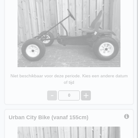
Geschikt voor kinderen vanaf 5/6 jaar oud.
Prijs € 13,95 per dag
Niet beschikbaar voor deze periode. Kies een andere datum
of tijd
-
+
Urban City Bike (vanaf 155cm)
Urban City Bike 3 versnellingen,
Frame 50, voor lichaamslengte 155/185