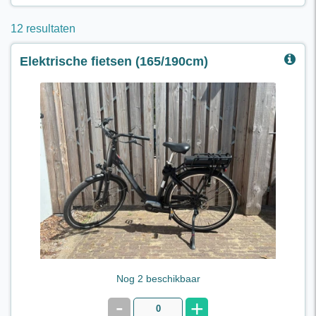
12 resultaten
Elektrische fietsen (165/190cm)
Toerfiets, voorwielmotor
Actieradius 60 tot 100 km
Frame 53 voor lichaamslengte 165 / 190
€ 28,95 per dag
Nog 2 beschikbaar
-
+