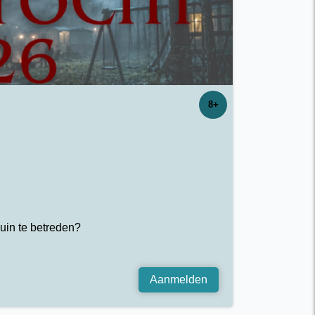
8+
uin te betreden?
Aanmelden