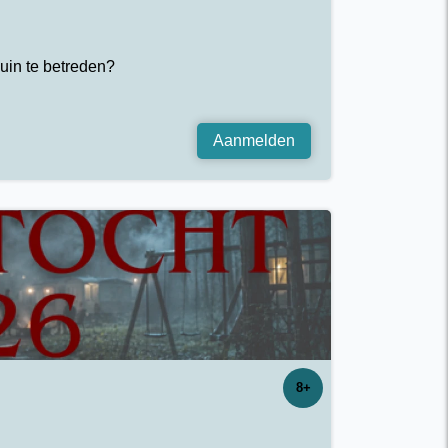
uin te betreden?
Aanmelden
8+