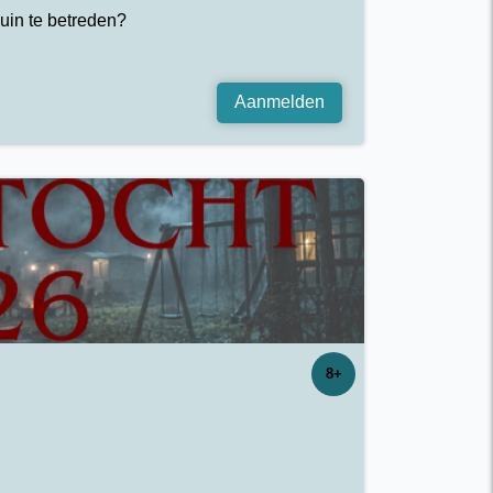
uin te betreden?
Aanmelden
8+