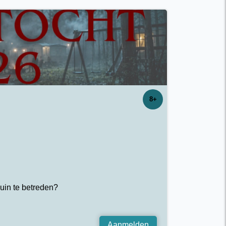
8+
uin te betreden?
Aanmelden