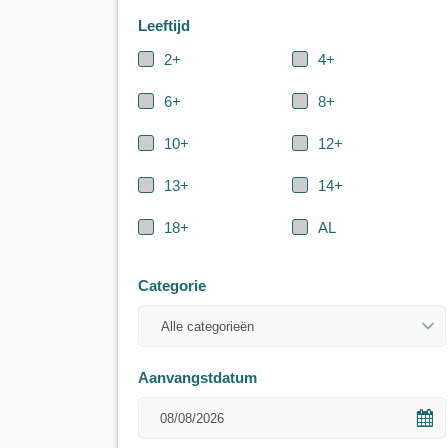
Leeftijd
2+
4+
6+
8+
10+
12+
13+
14+
18+
AL
Categorie
Aanvangstdatum