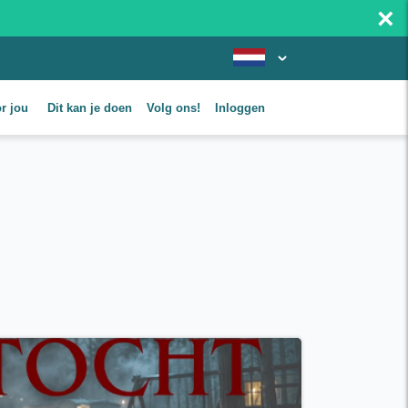
×
or jou
Dit kan je doen
Volg ons!
Inloggen