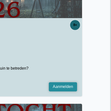
8+
uin te betreden?
Aanmelden