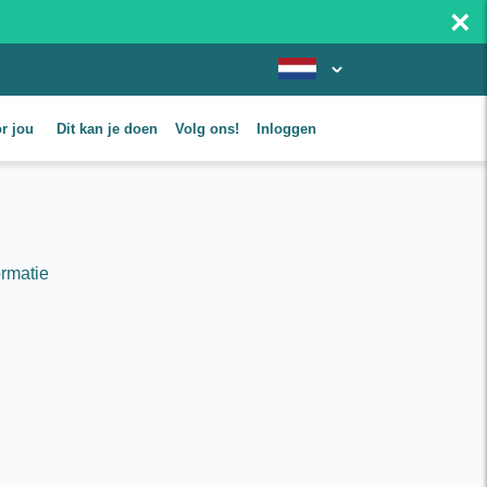
×
or jou
Dit kan je doen
Volg ons!
Inloggen
ormatie