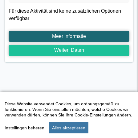
Für diese Aktivität sind keine zusätzlichen Optionen
verfügbar
Meer informatie
Weiter: Daten
Diese Website verwendet Cookies, um ordnungsgemäß zu
funktionieren. Wenn Sie einstellen möchten, welche Cookies wir
verwenden dürfen, können Sie Ihre Cookie-Einstellungen ändern.
Instellingen beheren
Alles akzeptieren
Aktivitäten Übersicht
start
suchen
bleiben
aufstellungen
menu
I